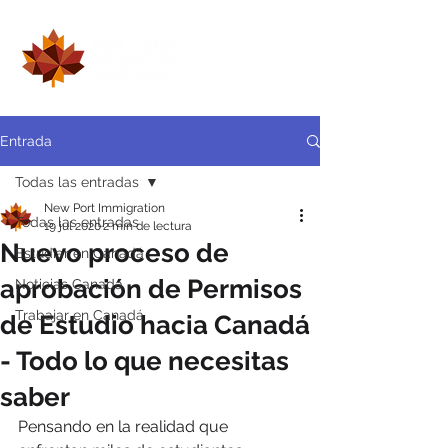
Entrada
Todas las entradas
New Port Immigration
Todas las entradas
19 jul 2020
2 min de lectura
Nuevo proceso de
Estudiar en Canadá
aprobación de Permisos
Noticias Canadá
Trabajar en Canadá
de Estudio hacia Canadá
- Todo lo que necesitas
saber
Pensando en la realidad que 